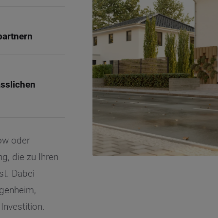
partnern
ässlichen
low oder
, die zu Ihren
st. Dabei
igenheim,
ten Sie suchen?
Investition.