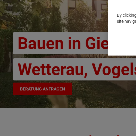
By clickin
site navig
Bauen in Gießen
Wetterau, Voge
BERATUNG ANFRAGEN