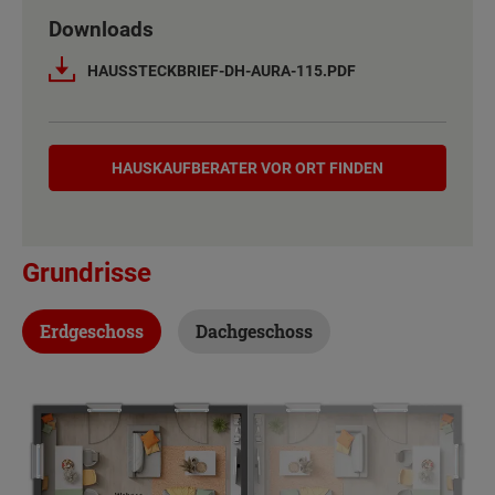
Downloads
Netto-Raumfläche nach DIN 277
118 m²
HAUSSTECKBRIEF-DH-AURA-115.PDF
Etagen
2
Hauskaufberater
Außenmaße
10 m x 7 m
HAUSKAUF­BERATER VOR ORT FINDEN
Energiestandard
EH 55 GEG
Grundrisse
Inklusivausstattung
Erdgeschoss
Dachgeschoss