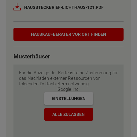
Netto-Raumfläche nach DIN 277
Netto-Raumfläche nach DIN 277
123 - 134 m²
123 - 134 m²
HAUSSTECKBRIEF-LICHTHAUS-121.PDF
Etagen
Etagen
2
2
Hauskaufberater
Außenmaße
Außenmaße
7.88 m x 9.88 m
7.88 m x 9.88 m
HAUSKAUF­BERATER VOR ORT FINDEN
Energiestandard
Energiestandard
EH 55 GEG
EH 55 GEG
Musterhäuser
Inklusivausstattung
Inklusivausstattung
Für die Anzeige der Karte ist eine Zustimmung für
das Nachladen externer Ressourcen von
folgenden Drittanbietern notwendig:
Google Inc.
EINSTELLUNGEN
ALLE ZULASSEN