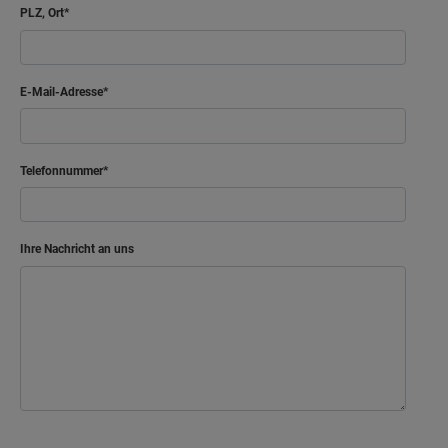
PLZ, Ort
Netto-Raumfläche
65.23
m²
Arbeiten
E-Mail-Adresse
Bad
Flur
Telefonnummer
Gast
Kind
Ihre Nachricht an uns
Schlafen
Netto-Raumfläche
54.92