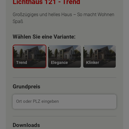
Lichthaus 121 -
Trend
Großzügiges und helles Haus – So macht Wohnen
Spaß
Wählen Sie eine Variante:
Trend
Elegance
Klinker
Grundpreis
Basisinformation
Basisinformation
Downloads